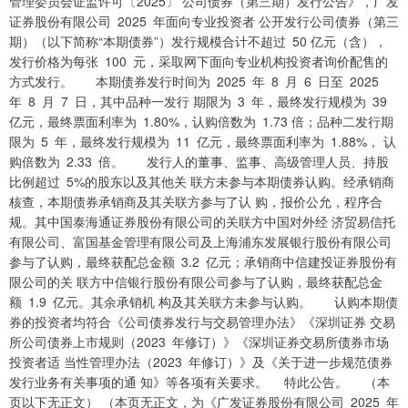
管理委员会证监许可〔2025〕 公司债券（第三期）发行公告》，广发
证券股份有限公司 2025 年面向专业投资者 公开发行公司债券（第三
期）（以下简称“本期债券”）发行规模合计不超过 50 亿元（含），
发行价格为每张 100 元，采取网下面向专业机构投资者询价配售的
方式发行。 本期债券发行时间为 2025 年 8 月 6 日至 2025
年 8 月 7 日，其中品种一发行 期限为 3 年，最终发行规模为 39
亿元，最终票面利率为 1.80%，认购倍数为 1.73 倍；品种二发行期
限为 5 年，最终发行规模为 11 亿元，最终票面利率为 1.88%， 认
购倍数为 2.33 倍。 发行人的董事、监事、高级管理人员、持股
比例超过 5%的股东以及其他关 联方未参与本期债券认购。经承销商
核查，本期债券承销商及其关联方参与了认 购，报价公允，程序合
规。其中国泰海通证券股份有限公司的关联方中国对外经 济贸易信托
有限公司、富国基金管理有限公司及上海浦东发展银行股份有限公司
参与了认购，最终获配总金额 3.2 亿元；承销商中信建投证券股份有
限公司的关 联方中信银行股份有限公司参与了认购，最终获配总金
额 1.9 亿元。其余承销机 构及其关联方未参与认购。 认购本期债
券的投资者均符合《公司债券发行与交易管理办法》《深圳证券 交易
所公司债券上市规则（2023 年修订）》《深圳证券交易所债券市场
投资者适 当性管理办法（2023 年修订）》及《关于进一步规范债券
发行业务有关事项的通 知》等各项有关要求。 特此公告。 （本
页以下无正文） （本页无正文，为《广发证券股份有限公司 2025 年