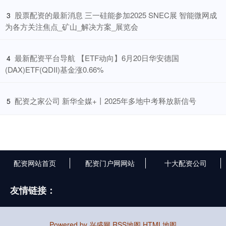
​股票配资的最新消息 三一硅能参加2025 SNEC展 智能微网成
3
为各方关注焦点_矿山_解决方案_展览会
​最新配资平台导航 【ETF动向】6月20日华安德国
4
(DAX)ETF(QDII)基金涨0.66%
​配资之家公司 新华全媒+丨2025年多地中考释放新信号
5
配资网站首页
配资门户网网站
十大配资公司
友情链接：
Powered by
兴盛网
RSS地图
HTML地图