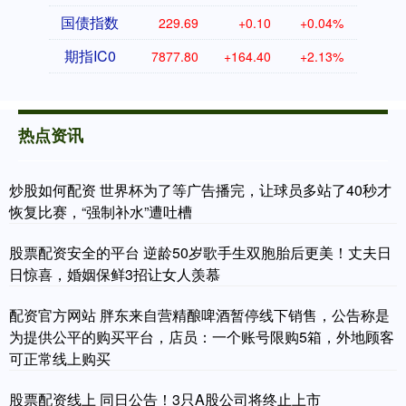
国债指数
229.69
+0.10
+0.04%
期指IC0
7877.80
+164.40
+2.13%
热点资讯
炒股如何配资 世界杯为了等广告播完，让球员多站了40秒才
恢复比赛，“强制补水”遭吐槽
股票配资安全的平台 逆龄50岁歌手生双胞胎后更美！丈夫日
日惊喜，婚姻保鲜3招让女人羡慕
配资官方网站 胖东来自营精酿啤酒暂停线下销售，公告称是
为提供公平的购买平台，店员：一个账号限购5箱，外地顾客
可正常线上购买
股票配资线上 同日公告！3只A股公司将终止上市